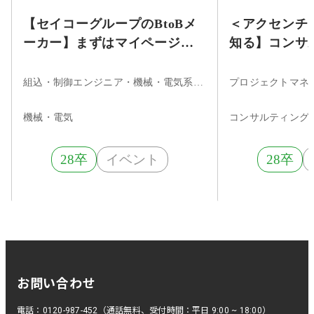
【セイコーグループのBtoBメ
＜アクセンチ
ーカー】まずはマイページ登
知る】コンサ
録！★時計製造で培った技術
ジニアの仕事
力を武器に、多領域に貢献す
ナー
組込・制御エンジニア・機械・電気系エンジニア
るBtoBメーカー
機械・電気
コンサルティング
28卒
イベント
28卒
お問い合わせ
電話：0120-987-452（通話無料、受付時間：平日 9:00 ~ 18:00）