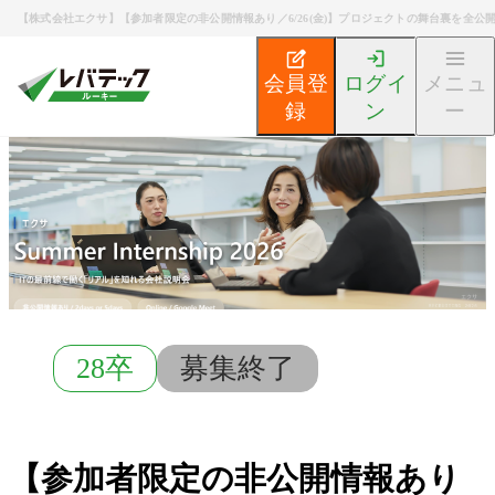
【株式会社エクサ】【参加者限定の非公開情報あり／6/26(金)】プロジェクトの舞台裏を全
会員登
ログイ
メニュ
録
ン
ー
新卒エンジニア就活TOP
募集検索
【参加者限定の非公
28卒
募集終了
【参加者限定の非公開情報あり