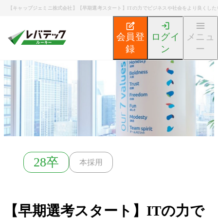
【キャップジェミニ株式会社】【早期選考スタート】ITの力でビジネスや社会をより良くしたい
会員登
ログイ
メニュ
録
ン
ー
新卒エンジニア就活TOP
募集検索
【早期選考スタート
28卒
本採用
【早期選考スタート】ITの力で