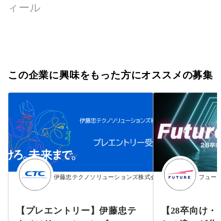
ィール
この企業に興味をもった方にオススメの募集
伊藤忠テクノソリューションズ株式会社
フュー
【プレエントリー】伊藤忠テ
【28卒向け