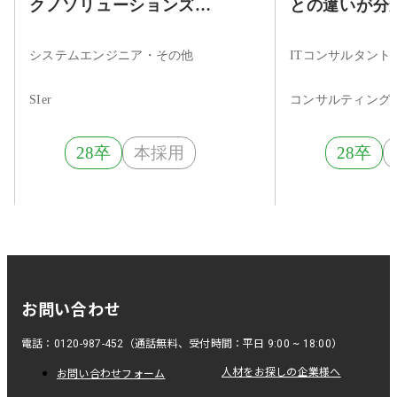
クノソリューションズ
との違いが分
（CTC）2028年4月入社向け新
ITコンサル！Fut
卒採用
会社説明会～
システムエンジニア・その他
ITコンサルタン
SIer
28卒
本採用
28卒
お問い合わせ
電話：0120-987-452（通話無料、受付時間：平日 9:00 ~ 18:00）
人材をお探しの企業様へ
お問い合わせフォーム