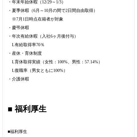
・年末年始休暇（12/29～1/3）
・夏季休暇（6月～10月の間で2日間自由取得）
※7月1日時点在籍者が対象
・慶弔休暇
・年次有給休暇（入社6ヶ月後付与）
L有給取得率70％
・産休・育休制度
L育休取得実績（女性：100%、男性：57.14%）
L復職率（男女ともに100%）
■ 福利厚生
■福利厚生