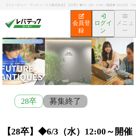
【フューチャー・アンティークス株式会社】【28卒】◆6/3（水）12:00～開催◆【WEB】「
会員登
ログイ
メニュ
録
ン
ー
新卒エンジニア就活TOP
募集検索
【28卒】◆6/3（
28卒
募集終了
【28卒】◆6/3（水）12:00～開催