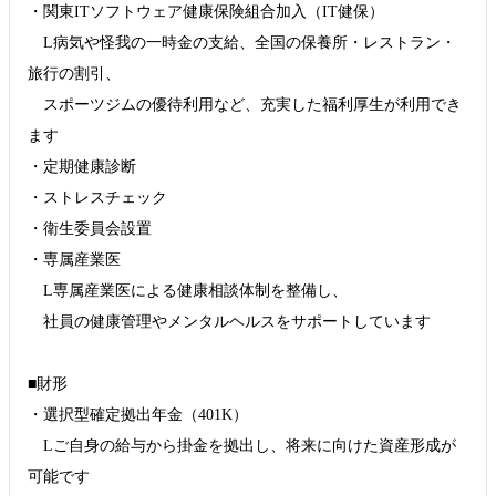
・関東ITソフトウェア健康保険組合加入（IT健保）
L病気や怪我の一時金の支給、全国の保養所・レストラン・
旅行の割引、
スポーツジムの優待利用など、充実した福利厚生が利用でき
ます
・定期健康診断
・ストレスチェック
・衛生委員会設置
・専属産業医
L専属産業医による健康相談体制を整備し、
社員の健康管理やメンタルヘルスをサポートしています
■財形
・選択型確定拠出年金（401K）
Lご自身の給与から掛金を拠出し、将来に向けた資産形成が
可能です