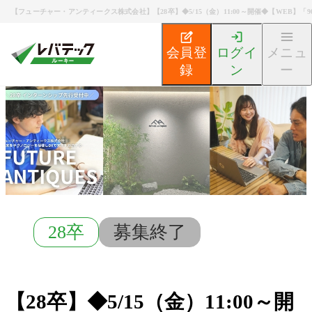
【フューチャー・アンティークス株式会社】【28卒】◆5/15（金）11:00～開催◆【WEB】
会員登
ログイ
メニュ
録
ン
ー
新卒エンジニア就活TOP
募集検索
【28卒】◆5/15
28卒
募集終了
【28卒】◆5/15（金）11:00～開