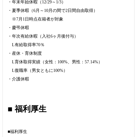
・年末年始休暇（12/29～1/3）
・夏季休暇（6月～10月の間で2日間自由取得）
※7月1日時点在籍者が対象
・慶弔休暇
・年次有給休暇（入社6ヶ月後付与）
L有給取得率70％
・産休・育休制度
L育休取得実績（女性：100%、男性：57.14%）
L復職率（男女ともに100%）
■ 福利厚生
■福利厚生