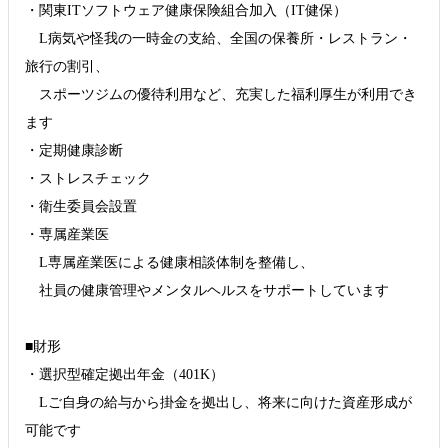
・関東ITソフトウェア健康保険組合加入（IT健保）
L病気や怪我の一時金の支給、全国の保養所・レストラン・
旅行の割引、
スポーツジムの優待利用など、充実した福利厚生が利用でき
ます
・定期健康診断
・ストレスチェック
・衛生委員会設置
・専属産業医
L専属産業医による健康相談体制を整備し、
社員の健康管理やメンタルヘルスをサポートしています
■財形
・選択型確定拠出年金（401K）
Lご自身の給与から掛金を拠出し、将来に向けた資産形成が
可能です