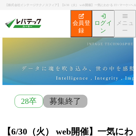
【株式会社インテージテクノスフィア】【6/30（火） web開催】一気にわかる IT×マーケ
会員登
ログイ
メニュ
録
ン
ー
新卒エンジニア就活TOP
募集検索
【6/30（火） w
28卒
募集終了
【6/30（火） web開催】一気にわ