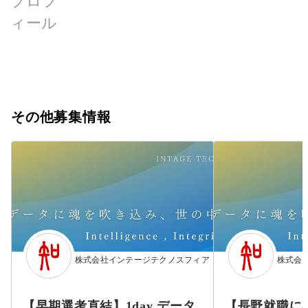
プロフ
ィール
その他募集情報
株式会社インテージテクノスフィア
株式会
【早期選考直結】1day データ
【長野就職に