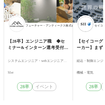
フューチャー・アンティークス株式会社
セイコ
【28卒】エンジニア職 ◆セ
【セイコーグル
ミナー&インターン選考受付
ーカー】まず
中！◆／文理不問／研修制度
録！★時計製
充実／成長率194%／転勤なし
力を武器に、
システムエンジニア・webエンジニア・サーバーサイドエンジニア
◆
るBtoBメーカ
SIer
機械・電気
28卒
イベント
28卒