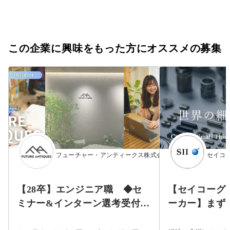
この企業に興味をもった方にオススメの募集
フューチャー・アンティークス株式会社
セイコ
【28卒】エンジニア職 ◆セ
【セイコーグル
ミナー&インターン選考受付
ーカー】まず
中！◆／文理不問／研修制度
録！★時計製