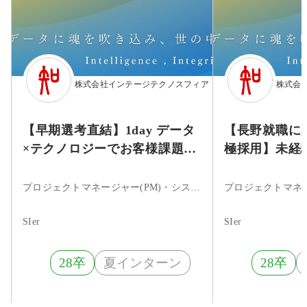
株式会社インテージテクノスフィア
株式会
【早期選考直結】1day データ
【長野就職に
×テクノロジーでお客様課題の
極採用】未経
解決に挑む DX企画提案体験
2daysノー
プロジェクトマネージャー(PM)・システムエンジニア・ITコンサルタント・まだ決まっていない
SIer
SIer
28卒
夏インターン
28卒