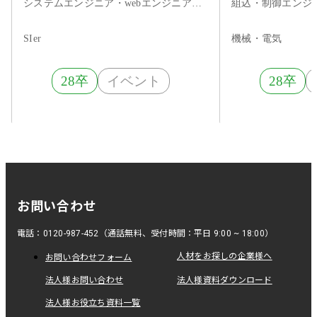
充実／成長率194%／転勤なし
力を武器に、
システムエンジニア・webエンジニア・サーバーサイドエンジニア
◆
るBtoBメーカ
SIer
機械・電気
28卒
イベント
28卒
お問い合わせ
電話：0120-987-452（通話無料、受付時間：平日 9:00 ~ 18:00）
人材をお探しの企業様へ
お問い合わせフォーム
法人様お問い合わせ
法人様資料ダウンロード
法人様お役立ち資料一覧