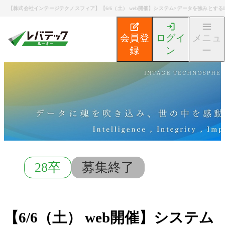
【株式会社インテージテクノスフィア】【6/6（土） web開催】システム×データを強みとする
会員登
ログイ
メニュ
録
ン
ー
新卒エンジニア就活TOP
募集検索
【6/6（土） we
28卒
募集終了
【6/6（土） web開催】システム