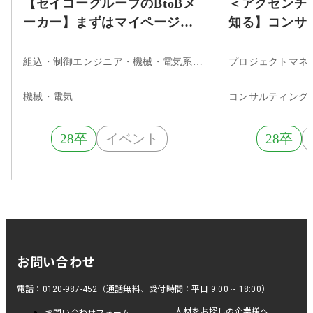
【セイコーグループのBtoBメ
＜アクセンチ
ーカー】まずはマイページ登
知る】コンサ
録！★時計製造で培った技術
ジニアの仕事
力を武器に、多領域に貢献す
ナー
組込・制御エンジニア・機械・電気系エンジニア
るBtoBメーカー
機械・電気
コンサルティング
28卒
イベント
28卒
お問い合わせ
電話：0120-987-452（通話無料、受付時間：平日 9:00 ~ 18:00）
人材をお探しの企業様へ
お問い合わせフォーム