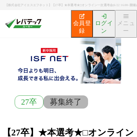
【株式会社アイエスエフネット】【27卒】★本選考★□オンライン一次選考会(6/22 16:00~開催
会員登
ログイ
メニュ
録
ン
ー
新卒エンジニア就活TOP
募集検索
【27卒】★本選考★□
27卒
募集終了
【27卒】★本選考★□オンライン