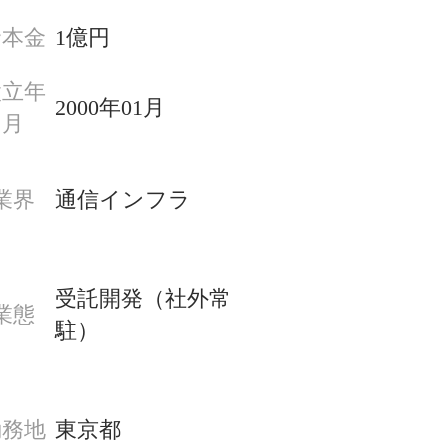
資本金
1億円
設立年
2000年01月
月
業界
通信インフラ
受託開発（社外常
業態
駐）
勤務地
東京都