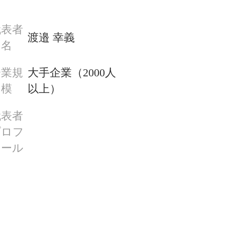
代表者
渡邉 幸義
名
企業規
大手企業（2000人
模
以上）
代表者
プロフ
ィール