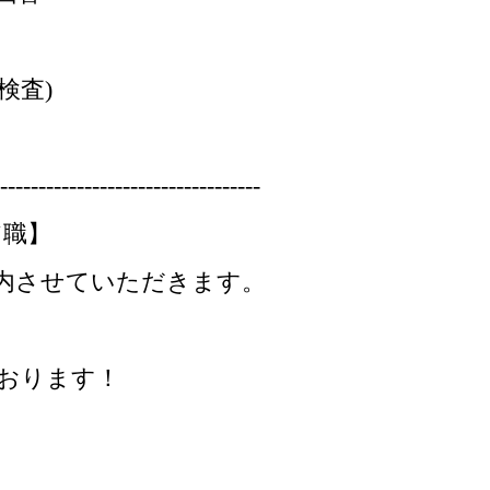
検査)
----------------------------------
ア職】
内させていただきます。
おります！