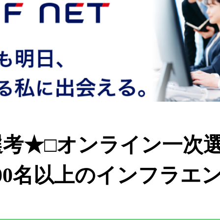
考★□オンライン一次選考
)/3000名以上のインフラ