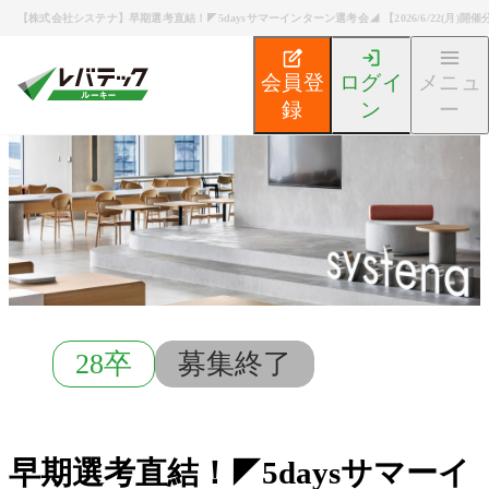
【株式会社システナ】早期選考直結！◤5daysサマーインターン選考会◢ 【2026/6/22(月)開催
会員登
ログイ
メニュ
録
ン
ー
新卒エンジニア就活TOP
募集検索
早期選考直結！◤5da
28卒
募集終了
早期選考直結！◤5daysサマーイ