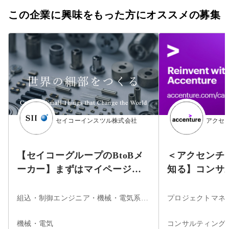
この企業に興味をもった方にオススメの募集
セイコーインスツル株式会社
アクセ
【セイコーグループのBtoBメ
＜アクセンチ
ーカー】まずはマイページ登
知る】コンサ
録！★時計製造で培った技術
ジニアの仕事
力を武器に、多領域に貢献す
ナー
組込・制御エンジニア・機械・電気系エンジニア
るBtoBメーカー
機械・電気
コンサルティング