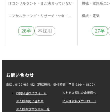
会社説明会～
ェクトの中か
ITコンサルタント・まだ決まっていない
機械・電気系エン
アを切り拓く
コンサルティング・リサーチ・web・インターネット
機械・電気
28卒
本採用
27卒
お問い合わせ
電話：0120-987-452（通話無料、受付時間：平日 9:00 ~ 18:00）
人材をお探しの企業様へ
お問い合わせフォーム
法人様お問い合わせ
法人様資料ダウンロード
法人様お役立ち資料一覧