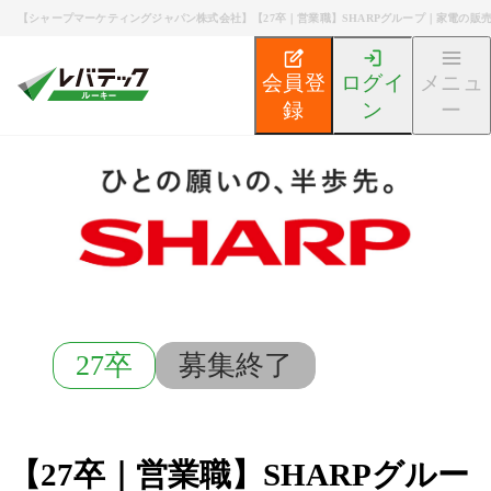
【シャープマーケティングジャパン株式会社】【27卒｜営業職】SHARPグループ｜家電の販
会員登
ログイ
メニュ
録
ン
ー
新卒エンジニア就活TOP
募集検索
【27卒｜営業職】
27卒
募集終了
【27卒｜営業職】SHARPグルー