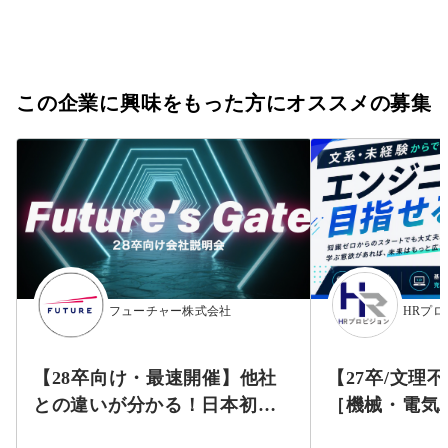
この企業に興味をもった方にオススメの募集
フューチャー株式会社
HRプ
【28卒向け・最速開催】他社
【27卒/文理
との違いが分かる！日本初の
［機械・電気
ITコンサル！Future's Gate～
ITエンジニ