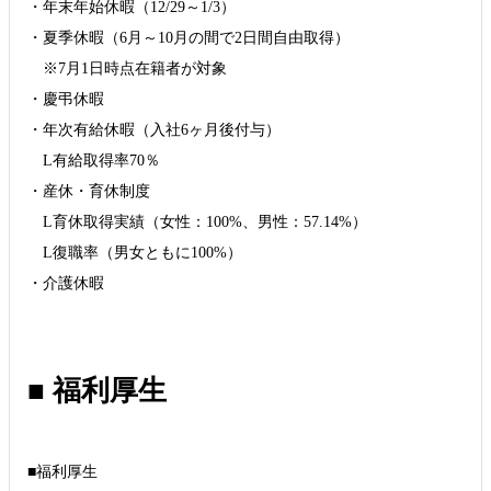
・年末年始休暇（12/29～1/3）
・夏季休暇（6月～10月の間で2日間自由取得）
※7月1日時点在籍者が対象
・慶弔休暇
・年次有給休暇（入社6ヶ月後付与）
L有給取得率70％
・産休・育休制度
L育休取得実績（女性：100%、男性：57.14%）
L復職率（男女ともに100%）
■ 福利厚生
■福利厚生