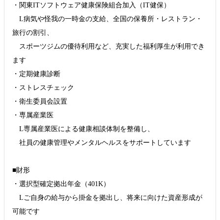
・関東ITソフトウェア健康保険組合加入（IT健保）
L病気や怪我の一時金の支給、全国の保養所・レストラン・
旅行の割引、
スポーツジムの優待利用など、充実した福利厚生が利用でき
ます
・定期健康診断
・ストレスチェック
・衛生委員会設置
・専属産業医
L専属産業医による健康相談体制を整備し、
社員の健康管理やメンタルヘルスをサポートしています
■財形
・選択型確定拠出年金（401K）
Lご自身の給与から掛金を拠出し、将来に向けた資産形成が
可能です