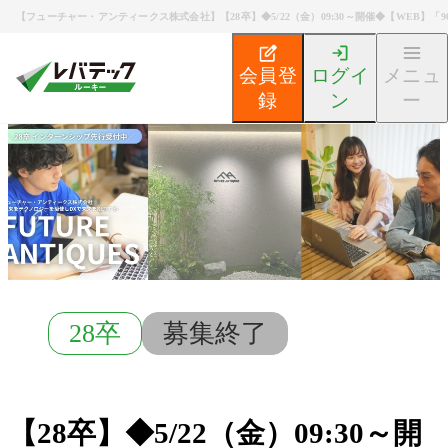
【フューチャー・アンティークス株式会社】【28卒】◆5/22（金）09:30～開催◆【WEB】
会員登
ログイ
メニュ
録
ン
ー
新卒エンジニア就活TOP
募集検索
【28卒】◆5/22
28卒
募集終了
【28卒】◆5/22（金）09:30～開