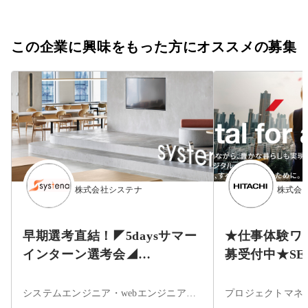
この企業に興味をもった方にオススメの募集
株式会社システナ
株式会
早期選考直結！◤5daysサマー
★仕事体験ワ
インターン選考会◢
募受付中★S
【2026/8/25(火)・8/27(木)・
計開発等
9/2(水)開催分】
システムエンジニア・webエンジニア・フロントエンドエンジニア・サーバーサイドエンジニア・インフラエンジニア・ネットワークエンジニア・サーバエンジニア・セキュリティエンジニア・データベースエンジニア・組込・制御エンジニア・アプリケーションエンジニア・iOSエンジニア・Androidエンジニア・ネイティブアプリエンジニア・その他・まだ決まっていない