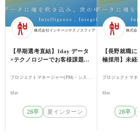
株式会社インテージテクノスフィア
株式会
【早期選考直結】1day データ
【長野就職に
×テクノロジーでお客様課題の
極採用】未経
解決に挑む DX企画提案体験
2daysノー
プロジェクトマネージャー(PM)・システムエンジニア・ITコンサルタント・まだ決まっていない
SIer
SIer
28卒
夏インターン
28卒