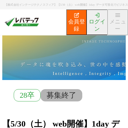
【株式会社インテージテクノスフィア】【5/30（土） web開催】1day データ可視化でビジ
会員登
ログイ
メニュ
録
ン
ー
新卒エンジニア就活TOP
募集検索
【5/30（土） w
28卒
募集終了
【5/30（土） web開催】1day デ