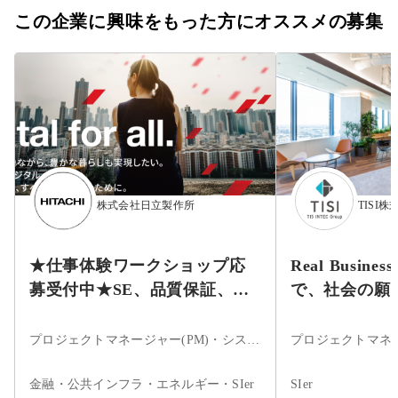
この企業に興味をもった方にオススメの募集
株式会社日立製作所
TISI株
★仕事体験ワークショップ応
Real Busines
募受付中★SE、品質保証、設
で、社会の願
計開発等
プロジェクトマネージャー(PM)・システムエンジニア・フロントエンドエンジニア・サーバーサイドエンジニア・インフラエンジニア・ネットワークエンジニア・サーバエンジニア・データサイエンティスト・アプリケーションエンジニア
金融・公共インフラ・エネルギー・SIer
SIer