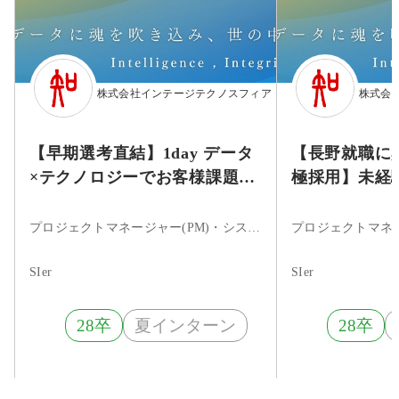
株式会社インテージテクノスフィア
株式会
【早期選考直結】1day データ
【長野就職に
×テクノロジーでお客様課題の
極採用】未経
解決に挑む DX企画提案体験
2daysノー
プロジェクトマネージャー(PM)・システムエンジニア・ITコンサルタント・まだ決まっていない
SIer
SIer
28卒
夏インターン
28卒