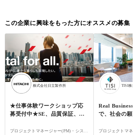
この企業に興味をもった方にオススメの募集
株式会社日立製作所
TISI株
★仕事体験ワークショップ応
Real Busines
募受付中★SE、品質保証、設
で、社会の願
計開発等
プロジェクトマネージャー(PM)・システムエンジニア・フロントエンドエンジニア・サーバーサイドエンジニア・インフラエンジニア・ネットワークエンジニア・サーバエンジニア・データサイエンティスト・アプリケーションエンジニア