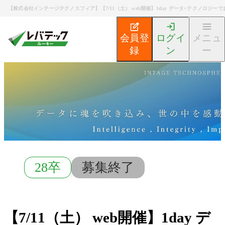
【株式会社インテージテクノスフィア】【7/11（土） web開催】1day データ×テクノロジー
会員登
ログイ
メニュ
録
ン
ー
新卒エンジニア就活TOP
募集検索
【7/11（土） we
28卒
募集終了
【7/11（土） web開催】1day デ