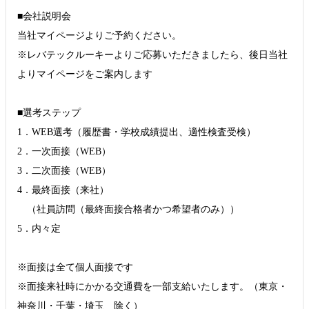
■会社説明会
当社マイページよりご予約ください。
※レバテックルーキーよりご応募いただきましたら、後日当社
よりマイページをご案内します
■選考ステップ
1．WEB選考（履歴書・学校成績提出、適性検査受検）
2．一次面接（WEB）
3．二次面接（WEB）
4．最終面接（来社）
（社員訪問（最終面接合格者かつ希望者のみ））
5．内々定
※面接は全て個人面接です
※面接来社時にかかる交通費を一部支給いたします。（東京・
神奈川・千葉・埼玉 除く）