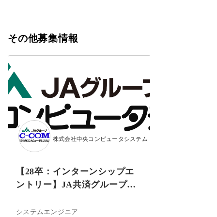
その他募集情報
株式会社中央コンピュータシステム
【28卒：インターンシップエ
ントリー】JA共済グループの
SE職（システムエンジニ
ア）。全国規模の共済システ
システムエンジニア