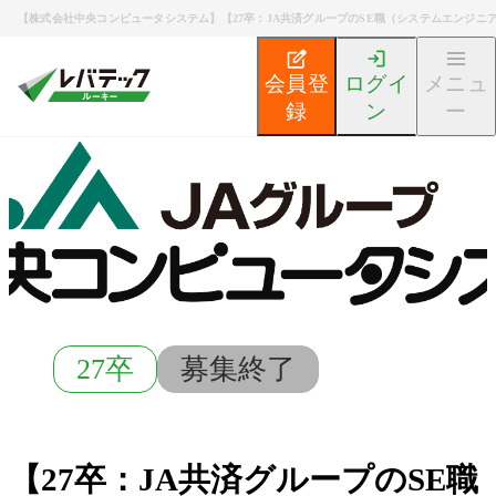
【株式会社中央コンピュータシステム】【27卒：JA共済グループのSE職（システムエンジニ
会員登
ログイ
メニュ
録
ン
ー
新卒エンジニア就活TOP
募集検索
【27卒：JA共済
27卒
募集終了
【27卒：JA共済グループのSE職