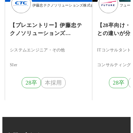
伊藤忠テクノソリューションズ株式会社
フュー
【プレエントリー】伊藤忠テ
【28卒向け
クノソリューションズ
との違いが分
（CTC）2028年4月入社向け新
ITコンサル！Fut
卒採用
会社説明会～
システムエンジニア・その他
ITコンサルタン
SIer
28卒
本採用
28卒