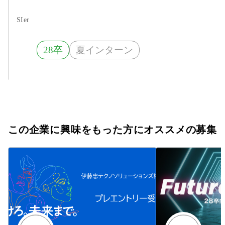
ムを守る！安定基盤と育成制
度で、未経験からITスペシャ
SIer
リストへ。
28卒
夏インターン
この企業に興味をもった方にオススメの募集