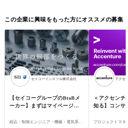
この企業に興味をもった方にオススメの募集
セイコーインスツル株式会社
アクセ
【セイコーグループのBtoBメ
＜アクセンチ
ーカー】まずはマイページ登
知る】コンサ
録！★時計製造で培った技術
ジニアの仕事
力を武器に、多領域に貢献す
ナー
組込・制御エンジニア・機械・電気系エンジニア