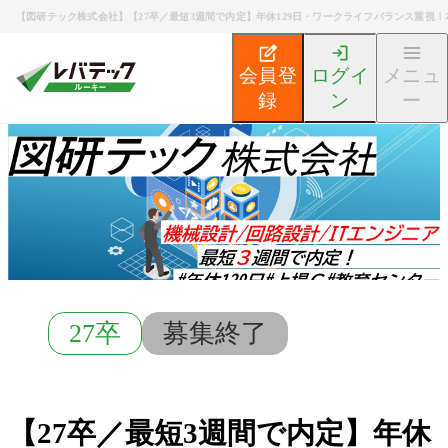
【図研テック株式会社】【27卒／最短3週間で内定】年休129日・ワークライフバランス重視！
会員登
ログイ
メニュ
録
ン
ー
新卒エンジニア就活TOP
募集検索
【27卒／最短3週
27卒
募集終了
【27卒／最短3週間で内定】年休