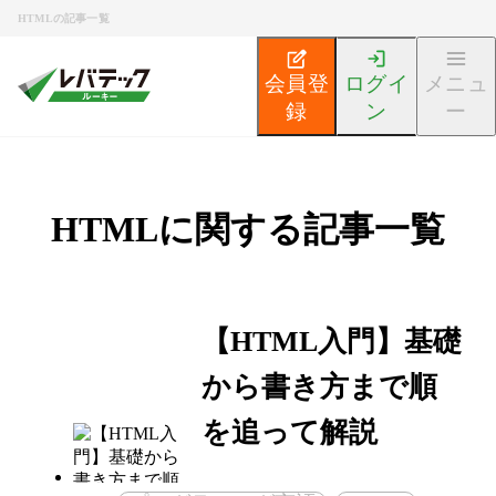
HTMLの記事一覧
会員登
ログイ
メニュ
録
ン
ー
HTMLに関する記事一覧
【HTML入門】基礎
から書き方まで順
を追って解説