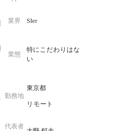
業界
SIer
領
新
特にこだわりはな
業態
い
東京都
勤務地
け
リモート
代表者
大野 郁夫