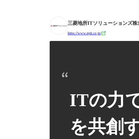
三菱地所ITソリューションズ株
https://www.mjit.co.jp/
ITの力
を共創