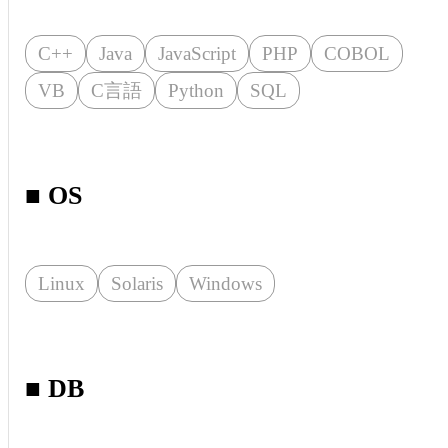
C++
Java
JavaScript
PHP
COBOL
VB
C言語
Python
SQL
■ OS
Linux
Solaris
Windows
■ DB