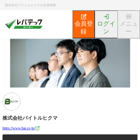
株式会社バイトルヒクマの企業情報
会員登
ログイ
メニュ
録
ン
ー
新卒エンジニア就活TOP
企業検索
株式会社バイトルヒ
株式会社バイトルヒクマ
https://www.bai.co.jp/