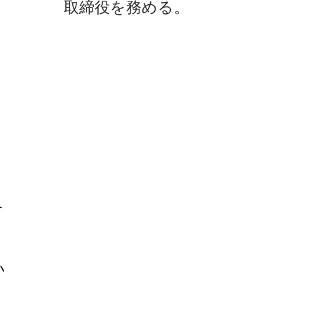
取締役を務める。
を
い