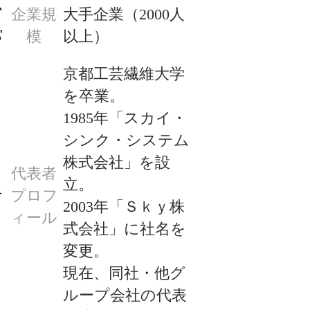
ム
企業規
大手企業（2000人
常
模
以上）
京都工芸繊維大学
を卒業。

1985年「スカイ・
シンク・システム
株式会社」を設
代表者
立。

良
プロフ
2003年「Ｓｋｙ株
ィール
式会社」に社名を
変更。

現在、同社・他グ
ループ会社の代表