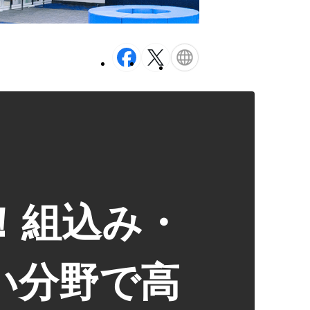
！組込み・
い分野で高