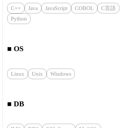
C++
Java
JavaScript
COBOL
C言語
Python
■ OS
Linux
Unix
Windows
■ DB