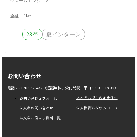
イン画面に、君なら何を足
システムエンジニア
す？ 正解のない問いに挑む30
分～
金融・SIer
28卒
夏インターン
お問い合わせ
電話：0120-987-452（通話無料、受付時間：平日 9:00 ~ 18:00）
人材をお探しの企業様へ
お問い合わせフォーム
法人様お問い合わせ
法人様資料ダウンロード
法人様お役立ち資料一覧