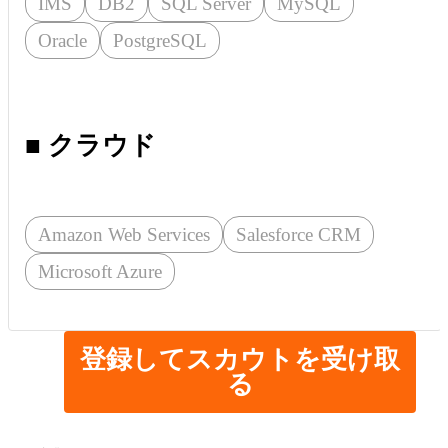
IMS
DB2
SQL Server
MySQL
Oracle
PostgreSQL
■ クラウド
Amazon Web Services
Salesforce CRM
Microsoft Azure
登録してスカウトを受け取
る