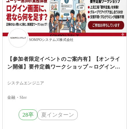
SOMPOシステムズ株式会社
【参加者限定イベントのご案内有】【オンライ
ン開催】要件定義ワークショップ～ログイン画
面に、君なら何を足す？ 正解のない問いに挑
む30分～
システムエンジニア
金融・SIer
28卒
夏インターン