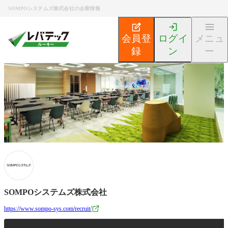
SOMPOシステムズ株式会社の企業情報
会員登
ログイ
メニュ
録
ン
ー
新卒エンジニア就活TOP
企業検索
SOMPOシステムズ
SOMPOシステムズ株式会社
https://www.sompo-sys.com/recruit/