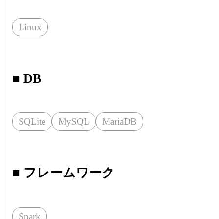
Linux
■ DB
SQLite
MySQL
MariaDB
■ フレームワーク
Spark