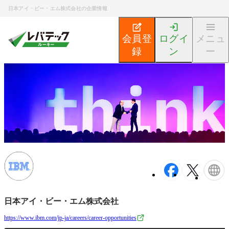
日本アイ・ビー・エム株式会社の企業情報
会員登
ログイ
メニュ
録
ン
ー
新卒エンジニア就活TOP
企業検索
日本アイ・ビー・エ
日本アイ・ビー・エム株式会社
https://www.ibm.com/jp-ja/careers/career-opportunities