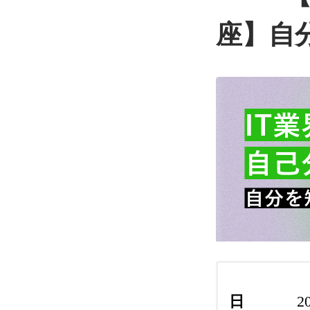
座】自
日
2