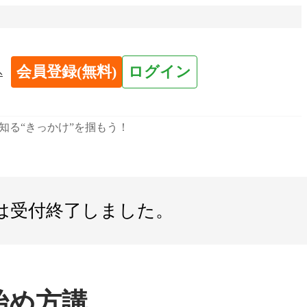
会員登録(無料)
ログイン
へ
知る“きっかけ”を掴もう！
は
受付終了しました。
始め方講