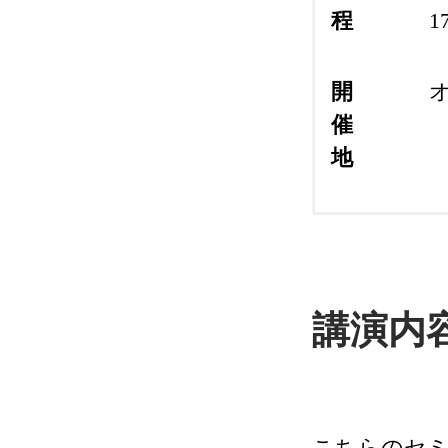
程
17
開
催
地
講演内
こちらのセミ