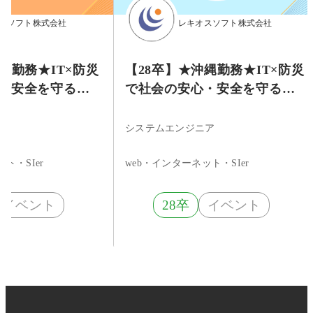
スソフト株式会社
レキオスソフト株式会社
戸勤務★IT×防災
【28卒】★沖縄勤務★IT×防災
・安全を守るシ
で社会の安心・安全を守るシ
会社です（勤務
ステムを作る会社です（勤務
休日125日）
地確約／年間休日125日）
ア
システムエンジニア
ト・SIer
web・インターネット・SIer
イベント
28卒
イベント