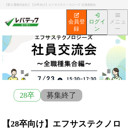
【富士通株式会社】【28卒向け】エフサステクノロジーズ 社員座談会
会員登
ログイ
メニュ
録
ン
ー
新卒エンジニア就活TOP
募集検索
【28卒向け】エフ
28卒
募集終了
【28卒向け】エフサステクノロ