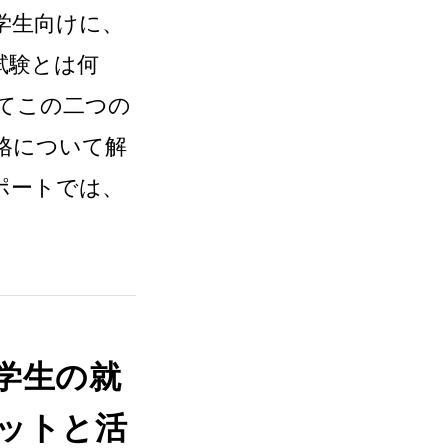
学生向けに、
試験とは何
てこの二つの
格について解
ポートでは、
学生の就
ットと活