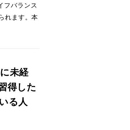
イフバランス
られます。本
に未経
習得した
いる人